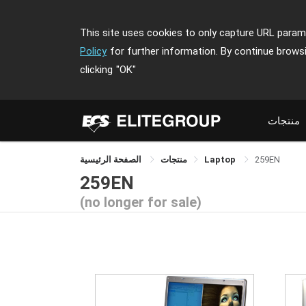
This site uses cookies to only capture URL parame
Policy
for further information. By continue brows
clicking
"OK"
منتجات
259EN
Laptop
منتجات
الصفحة الرئيسية
259EN
(no longer for sale)