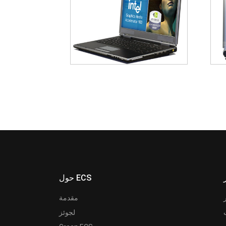
حول ECS
مقدمة
لجوئز