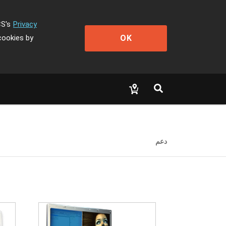
CS's
Privacy
OK
cookies by
دعم