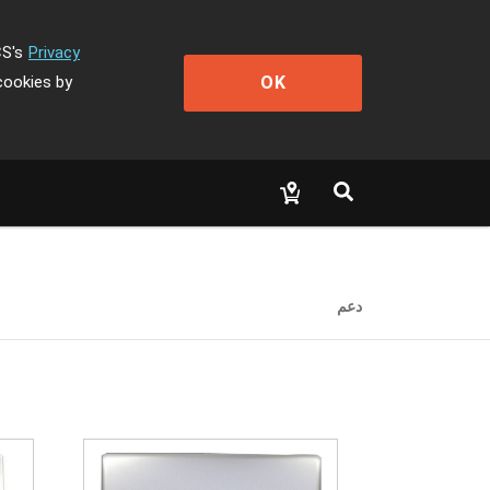
CS's
Privacy
OK
cookies by
دعم