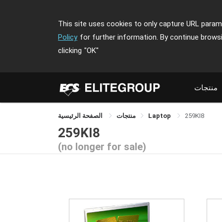
This site uses cookies to only capture URL parame
Policy
for further information. By continue brows
clicking
"OK"
منتجات
259KI8
Laptop
منتجات
الصفحة الرئيسية
259KI8
(no longer for sale)