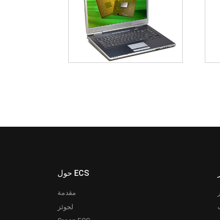
حول ECS
مقدمة
لجوئز