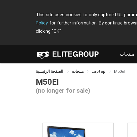
This site uses cookies to only capture URL parame
Policy
for further information. By continue brows
clicking
"OK"
منتجات
M50EI
Laptop
منتجات
الصفحة الرئيسية
M50EI
(no longer for sale)