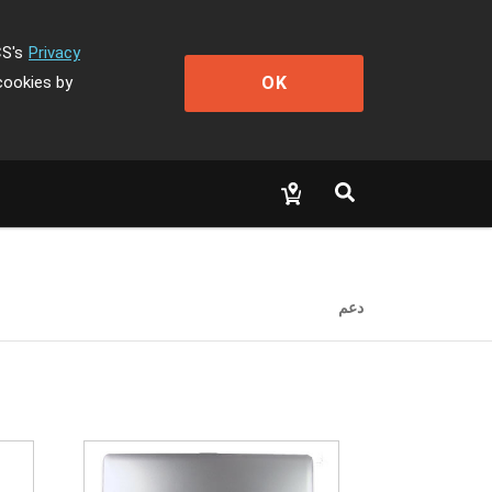
CS's
Privacy
OK
cookies by
دعم