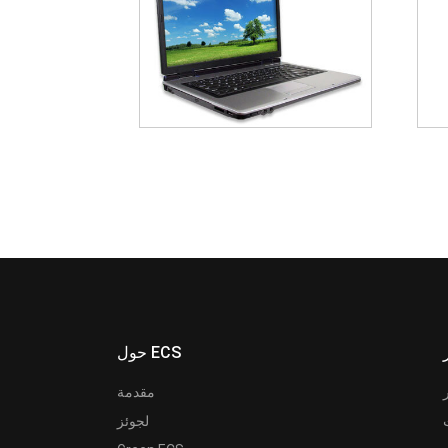
حول ECS
مقدمة
لجوئز