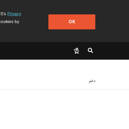
CS's
Privacy
OK
cookies by
دعم