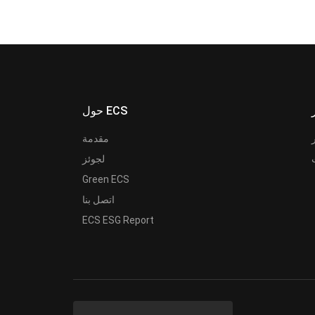
حول ECS
مقدمة
لجوئز
Green ECS
اتصل بنا
ECS ESG Report