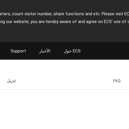
ters, count visitor number, share functions and etc. Please visit E
ing our website, you are hereby aware of and agree on ECS' use of 
حول ECS
الأخبار
Support
FAQ
تنزيل