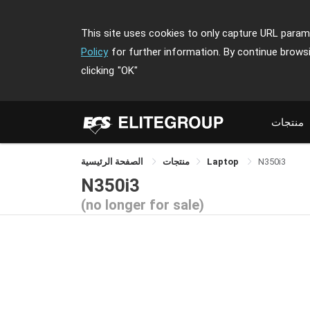
This site uses cookies to only capture URL parame
Policy
for further information. By continue brows
clicking
"OK"
منتجات
N350i3
Laptop
منتجات
الصفحة الرئيسية
N350i3
(no longer for sale)