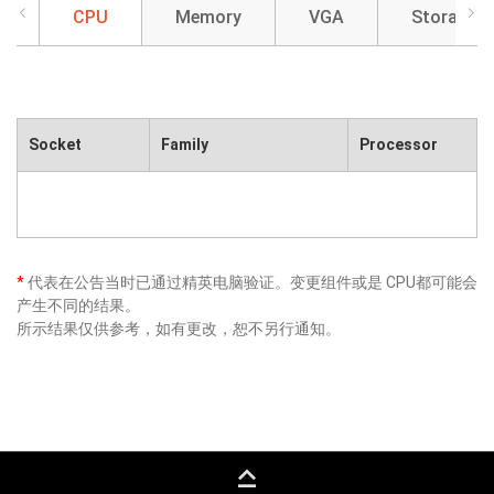
CPU
Memory
VGA
Storage
Socket
Family
Processor
*
代表在公告当时已通过精英电脑验证。变更组件或是 CPU都可能会
产生不同的结果。
所示结果仅供参考，如有更改，恕不另行通知。
keyboard_capslock