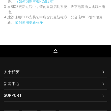
关。
（如何识别主板PCB版本）
在BIOS更新过程中，请勿重新启动系统、拔下电源插头或取出电
池。
建议使用BIOS安装包中所含的更新程序，配合该BIOS版本做更
新。
如何使用更新程序
keyboard_capslock
关于精英
新闻中心
SUPPORT