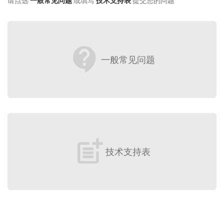
请点选
一般常见问题
或填写
技术支持表
提交您的问题
contact_support
一般常见问题
post_add
技术支持表