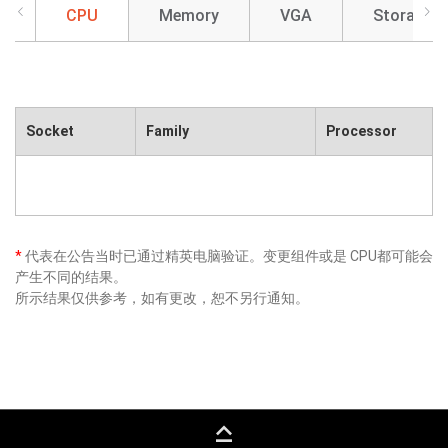
CPU
Memory
VGA
Storage
Socket
Family
Processor
*
代表在公告当时已通过精英电脑验证。变更组件或是 CPU都可能会
产生不同的结果。
所示结果仅供参考，如有更改，恕不另行通知。
keyboard_capslock