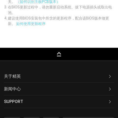
关。
（如何识别主板PCB版本）
在BIOS更新过程中，请勿重新启动系统、拔下电源插头或取出电
池。
建议使用BIOS安装包中所含的更新程序，配合该BIOS版本做更
新。
如何使用更新程序
keyboard_capslock
关于精英
新闻中心
SUPPORT