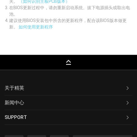
关。
（如何识别主板PCB版本）
在BIOS更新过程中，请勿重新启动系统、拔下电源插头或取出电
池。
建议使用BIOS安装包中所含的更新程序，配合该BIOS版本做更
新。
如何使用更新程序
keyboard_capslock
关于精英
新闻中心
SUPPORT