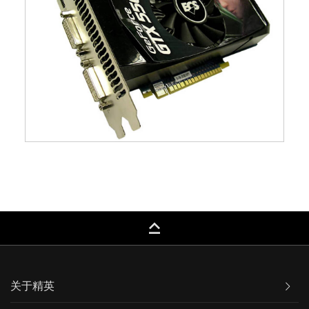
keyboard_capslock
关于精英