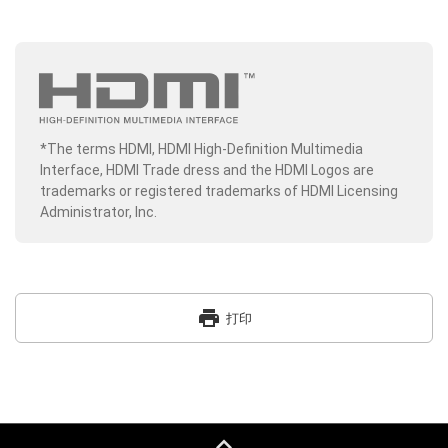
*The terms HDMI, HDMI High-Definition Multimedia
Interface, HDMI Trade dress and the HDMI Logos are
trademarks or registered trademarks of HDMI Licensing
Administrator, Inc.
print
打印