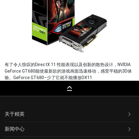
有了令人惊叹的DirectX 11 性能表现以及创新的散热设计，NVIDIA
GeForce GT680能使最新款的游戏画面迅速移动，感受平稳的3D体
验。GeForce GT680–少了它就不能播放DX11
keyboard_capslock
关于精英
新闻中心