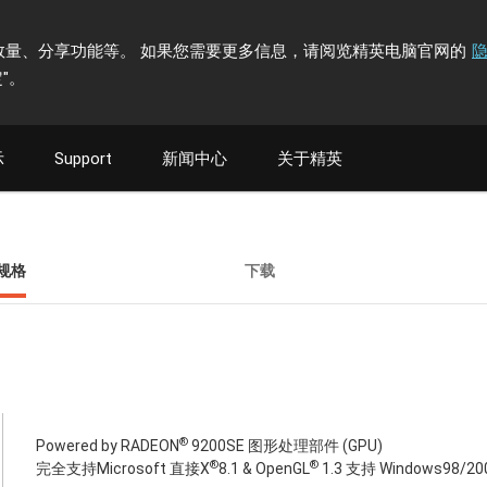
计访问者数量、分享功能等。 如果您需要更多信息，请阅览精英电脑官网的
"
。
示
Support
新闻中心
关于精英
规格
下载
®
Powered by RADEON
9200SE 图形处理部件 (GPU)
®
®
完全支持Microsoft 直接X
8.1 & OpenGL
1.3 支持 Windows98/20