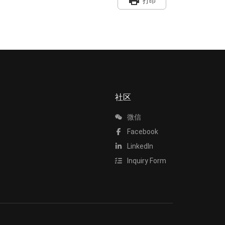
print
打印
社区
微信
Facebook
LinkedIn
Inquiry Form