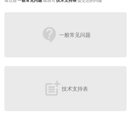
请点选
一般常见问题
或填写
技术支持表
提交您的问题
contact_support
一般常见问题
post_add
技术支持表