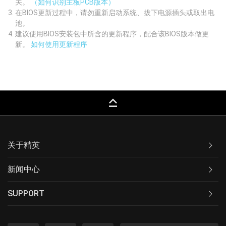
关。
（如何识别主板PCB版本）
在BIOS更新过程中，请勿重新启动系统、拔下电源插头或取出电
池。
建议使用BIOS安装包中所含的更新程序，配合该BIOS版本做更
新。
如何使用更新程序
keyboard_capslock
关于精英
新闻中心
SUPPORT