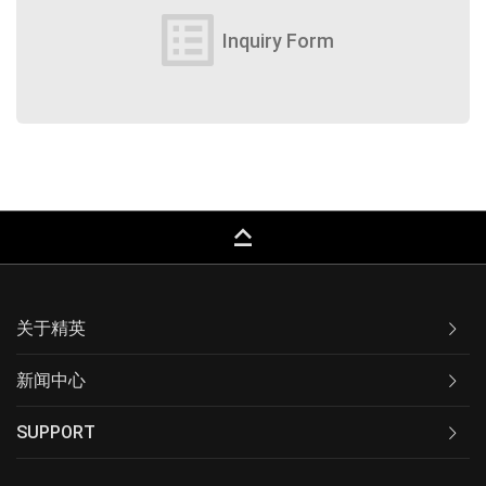
list_alt
Inquiry Form
keyboard_capslock
关于精英
新闻中心
SUPPORT