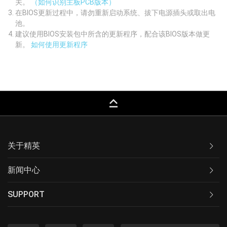
关。
（如何识别主板PCB版本）
在BIOS更新过程中，请勿重新启动系统、拔下电源插头或取出电
池。
建议使用BIOS安装包中所含的更新程序，配合该BIOS版本做更
新。
如何使用更新程序
keyboard_capslock
关于精英
新闻中心
SUPPORT