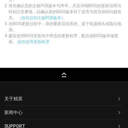
请先确认您的主板PCB版本与序号，并且详阅BIOS的更新说明与
特别注意事项，以确认新的BIOS版本补丁是否与您当前的问题有
关。
（如何识别主板PCB版本）
在BIOS更新过程中，请勿重新启动系统、拔下电源插头或取出电
池。
建议使用BIOS安装包中所含的更新程序，配合该BIOS版本做更
新。
如何使用更新程序
keyboard_capslock
关于精英
新闻中心
SUPPORT