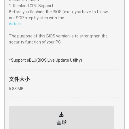
1. Richland CPU Support.
Before you flashing the BIOS (exe.), you have to follow
our SOP step by step with the
details
.
The purpose of this BIOS version is to strengthen the
security function of your PC.
*Support eBLU(BIOS Live Update Utility)
文件大小
5.88 MB
全球