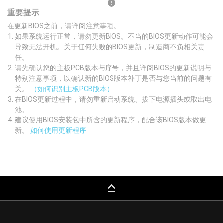
重要提示
在更新BIOS之前，请详阅注意事项。
如果系统运行正常，请勿更新BIOS。不当的BIOS更新动作可能会
导致无法开机。关于任何失败的BIOS更新，制造商不负相关责
任。
请先确认您的主板PCB版本与序号，并且详阅BIOS的更新说明与
特别注意事项，以确认新的BIOS版本补丁是否与您当前的问题有
关。
（如何识别主板PCB版本）
在BIOS更新过程中，请勿重新启动系统、拔下电源插头或取出电
池。
建议使用BIOS安装包中所含的更新程序，配合该BIOS版本做更
新。
如何使用更新程序
keyboard_capslock