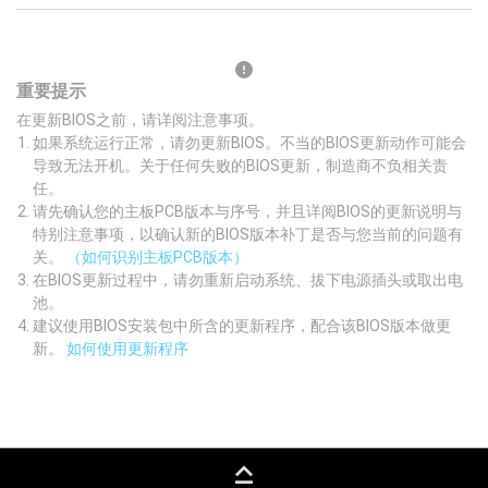
重要提示
在更新BIOS之前，请详阅注意事项。
如果系统运行正常，请勿更新BIOS。不当的BIOS更新动作可能会
导致无法开机。关于任何失败的BIOS更新，制造商不负相关责
任。
请先确认您的主板PCB版本与序号，并且详阅BIOS的更新说明与
特别注意事项，以确认新的BIOS版本补丁是否与您当前的问题有
关。
（如何识别主板PCB版本）
在BIOS更新过程中，请勿重新启动系统、拔下电源插头或取出电
池。
建议使用BIOS安装包中所含的更新程序，配合该BIOS版本做更
新。
如何使用更新程序
keyboard_capslock