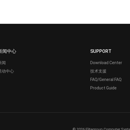
新闻中心
SUPPORT
新闻
Download Center
活动中心
技术支援
FAQ/General FAQ
Product Guide
© 2026 Elitegroup Computer Syste