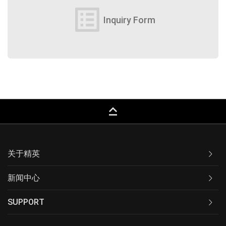
list_alt
Inquiry Form
keyboard_capslock
关于精英
新闻中心
SUPPORT