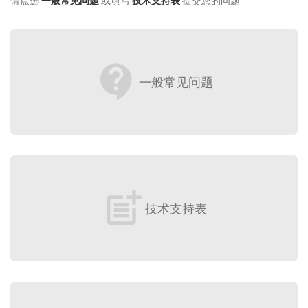
请点选
一般常见问题
或填写
技术支持表
提交您的问题
contact_support
一般常见问题
post_add
技术支持表