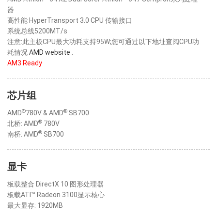
器
高性能 HyperTransport 3.0 CPU 传输接口
系统总线5200MT/s
注意:此主板CPU最大功耗支持95W;您可通过以下地址查阅CPU功
耗情况
AMD website
.
AM3 Ready
芯片组
®
®
AMD
780V & AMD
SB700
®
北桥: AMD
780V
®
南桥: AMD
SB700
显卡
板载整合 DirectX 10 图形处理器
板载ATI™ Radeon 3100显示核心
最大显存: 1920MB