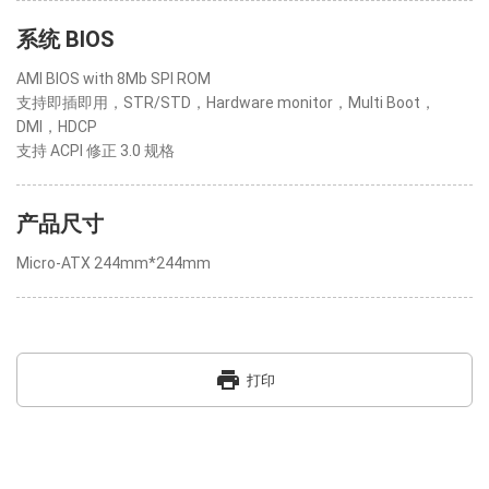
系统 BIOS
AMI BIOS with 8Mb SPI ROM
支持即插即用，STR/STD，Hardware monitor，Multi Boot，
DMI，HDCP
支持 ACPI 修正 3.0 规格
产品尺寸
Micro-ATX 244mm*244mm
print
打印