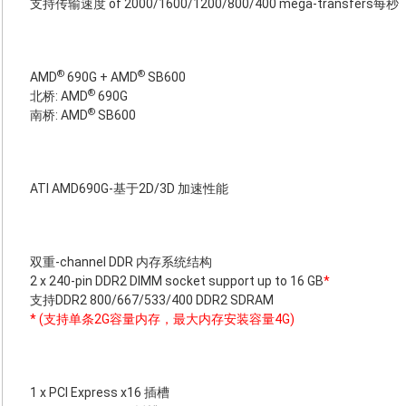
支持传输速度 of 2000/1600/1200/800/400 mega-transfers每秒
®
®
AMD
690G + AMD
SB600
®
北桥: AMD
690G
®
南桥: AMD
SB600
ATI AMD690G-基于2D/3D 加速性能
双重-channel DDR 内存系统结构
2 x 240-pin DDR2 DIMM socket support up to 16 GB
*
支持DDR2 800/667/533/400 DDR2 SDRAM
* (支持单条2G容量内存，最大内存安装容量4G)
1 x PCI Express x16 插槽