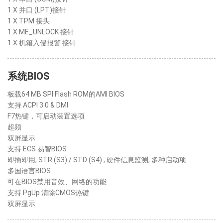
1 X 并口 (LPT)接针
1 X TPM 接头
1 X ME_UNLOCK 接针
1 X 机箱入侵报警 接针
系统BIOS
板载64 MB SPI Flash ROM的AMI BIOS
支持 ACPI 3.0 & DMI
F7热键，可启动装置选项
超频
双屏显示
支持 ECS 易智BIOS
即插即用, STR (S3) / STD (S4) , 硬件信息监测, 多种启动项
多国语言BIOS
可在BIOS禁用音效、网络的功能
支持 PgUp 清除CMOS热键
双屏显示