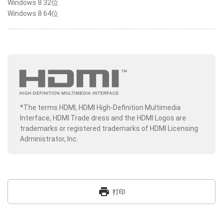
Windows 8 32位
Windows 8 64位
*The terms HDMI, HDMI High-Definition Multimedia
Interface, HDMI Trade dress and the HDMI Logos are
trademarks or registered trademarks of HDMI Licensing
Administrator, Inc.
print
打印