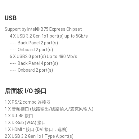
USB
Support by Intel® B75 Express Chipset
4 X USB 3.2 Gen 1x1 port(s) up to 5Gb/s
----
Back Panel 2 port(s)
----
Onboard 2 port(s)
6 X USB2.0 port(s) Up to 480 Mb/s
----
Back Panel 4 port(s)
----
Onboard 2 port(s)
后面板 I/O 接口
1 X PS/2 combo 连接器
1 X 音频接口 (线路输出/线路输入/麦克风输入)
1 X RJ-45 接口
1 X D-Sub (VGA) 接口
1 X HDMI™ 接口 (DVI 接口，选购)
2 X USB 3.2 Gen 1x1 Type A port(s)