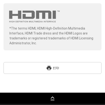
*The terms HDMI, HDMI High-Definition Multimedia
Interface, HDMI Trade dress and the HDMI Logos are
trademarks or registered trademarks of HDMI Licensing
Administrator, Inc.
print
打印
keyboard_capslock