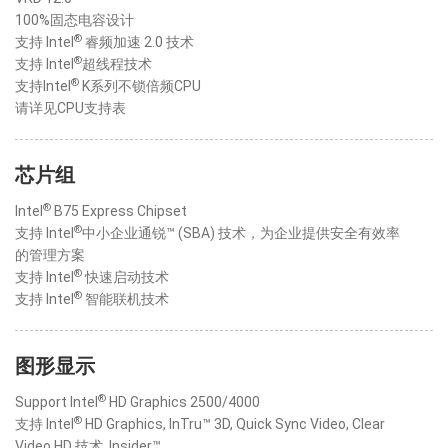
100%固态电容设计
®
支持 Intel
睿频加速 2.0 技术
®
支持 Intel
超线程技术
®
支持Intel
K系列不锁倍频CPU
请详见CPU支持表
芯片组
®
Intel
B75 Express Chipset
®
支持 Intel
中小企业通锐™ (SBA) 技术，为企业提供安全有效率
的管理方案
®
支持 Intel
快速启动技术
®
支持 Intel
智能联机技术
图形显示
®
Support Intel
HD Graphics 2500/4000
®
支持 Intel
HD Graphics, InTru™ 3D, Quick Sync Video, Clear
Video HD 技术, Insider™