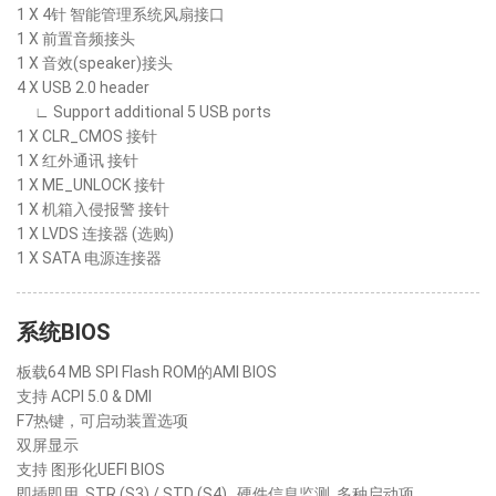
1 X 4针 智能管理系统风扇接口
1 X 前置音频接头
1 X 音效(speaker)接头
4 X USB 2.0 header
∟ Support additional 5 USB ports
1 X CLR_CMOS 接针
1 X 红外通讯 接针
1 X ME_UNLOCK 接针
1 X 机箱入侵报警 接针
1 X LVDS 连接器 (选购)
1 X SATA 电源连接器
系统BIOS
板载64 MB SPI Flash ROM的AMI BIOS
支持 ACPI 5.0 & DMI
F7热键，可启动装置选项
双屏显示
支持 图形化UEFI BIOS
即插即用, STR (S3) / STD (S4) , 硬件信息监测, 多种启动项