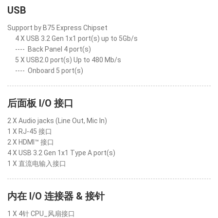
USB
Support by B75 Express Chipset
4 X USB 3.2 Gen 1x1 port(s) up to 5Gb/s
----
Back Panel 4 port(s)
5 X USB2.0 port(s) Up to 480 Mb/s
----
Onboard 5 port(s)
后面板 I/O 接口
2 X Audio jacks (Line Out, Mic In)
1 X RJ-45 接口
2 X HDMI™ 接口
4 X USB 3.2 Gen 1x1 Type A port(s)
1 X 直流电输入接口
内在 I/O 连接器 & 接针
1 X 4针 CPU_风扇接口