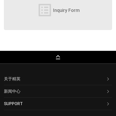
list_alt
Inquiry Form
keyboard_capslock
关于精英
新闻中心
SUPPORT