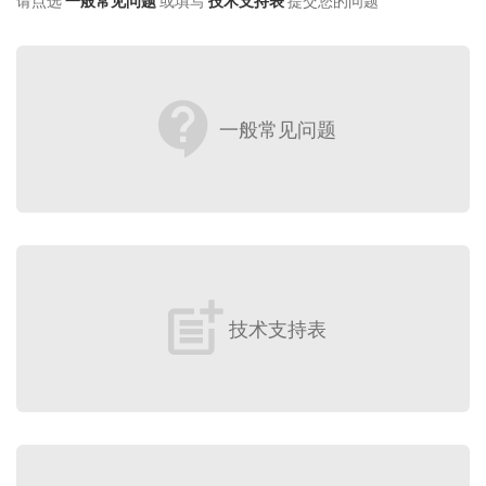
请点选
一般常见问题
或填写
技术支持表
提交您的问题
contact_support
一般常见问题
post_add
技术支持表