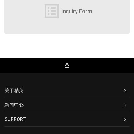
list_alt
Inquiry Form
keyboard_capslock
关于精英
新闻中心
SUPPORT