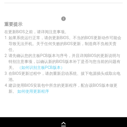
重要提示
在更新BIOS之前，请详阅注意事项。
如果系统运行正常，请勿更新BIOS。不当的BIOS更新动作可能会
导致无法开机。关于任何失败的BIOS更新，制造商不负相关责
任。
请先确认您的主板PCB版本与序号，并且详阅BIOS的更新说明与
特别注意事项，以确认新的BIOS版本补丁是否与您当前的问题有
关。
（如何识别主板PCB版本）
在BIOS更新过程中，请勿重新启动系统、拔下电源插头或取出电
池。
建议使用BIOS安装包中所含的更新程序，配合该BIOS版本做更
新。
如何使用更新程序
keyboard_capslock