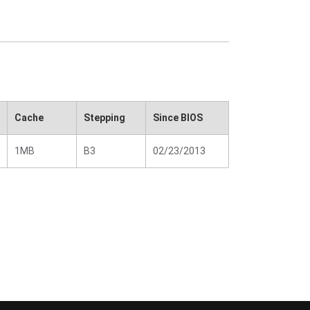
Cache
Stepping
Since BIOS
1MB
B3
02/23/2013