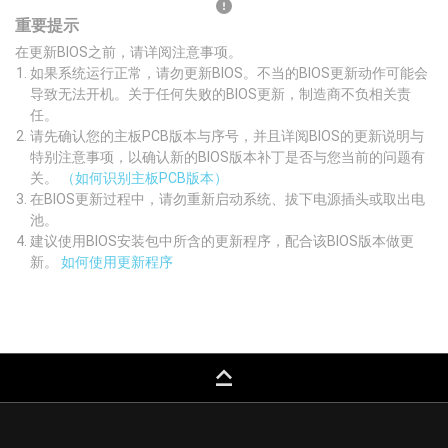
重要提示
在更新BIOS之前，请详阅注意事项。
如果系统运行正常，请勿更新BIOS。不当的BIOS更新动作可能会
导致无法开机。关于任何失败的BIOS更新，制造商不负相关责
任。
请先确认您的主板PCB版本与序号，并且详阅BIOS的更新说明与
特别注意事项，以确认新的BIOS版本补丁是否与您当前的问题有
关。
（如何识别主板PCB版本）
在BIOS更新过程中，请勿重新启动系统、拔下电源插头或取出电
池。
建议使用BIOS安装包中所含的更新程序，配合该BIOS版本做更
新。
如何使用更新程序
keyboard_capslock