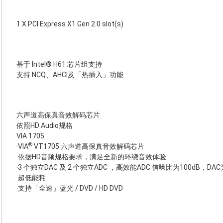
1 X PCI Express X1 Gen 2.0 slot(s)
基于 Intel® H61 芯片组支持
支持 NCQ、AHCI及「热插入」功能
六声道高保真音效解码芯片
依照HD Audio规格
VIA 1705
®
‧VIA
VT1705 六声道高保真音效解码芯片
‧依据HD音频规格要求，满足全新的环绕音效体验
‧3 个独立DAC 及 2 个独立ADC ，高效能ADC 信噪比为100dB，DAC
‧超低能耗
‧支持「全速」蓝光 / DVD / HD DVD