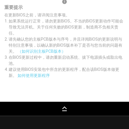
重要提示
在更新BIOS之前，请详阅注意事项。
如果系统运行正常，请勿更新BIOS。不当的BIOS更新动作可能会
导致无法开机。关于任何失败的BIOS更新，制造商不负相关责
任。
请先确认您的主板PCB版本与序号，并且详阅BIOS的更新说明与
特别注意事项，以确认新的BIOS版本补丁是否与您当前的问题有
关。
（如何识别主板PCB版本）
在BIOS更新过程中，请勿重新启动系统、拔下电源插头或取出电
池。
建议使用BIOS安装包中所含的更新程序，配合该BIOS版本做更
新。
如何使用更新程序
keyboard_capslock