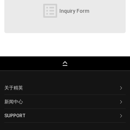
list_alt
Inquiry Form
keyboard_capslock
关于精英
新闻中心
SUPPORT