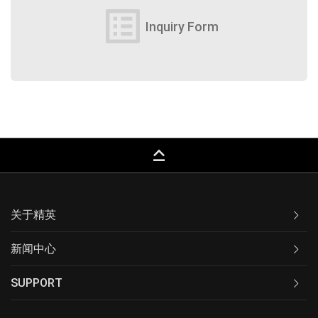
list_alt
Inquiry Form
keyboard_capslock
关于精英
新闻中心
SUPPORT