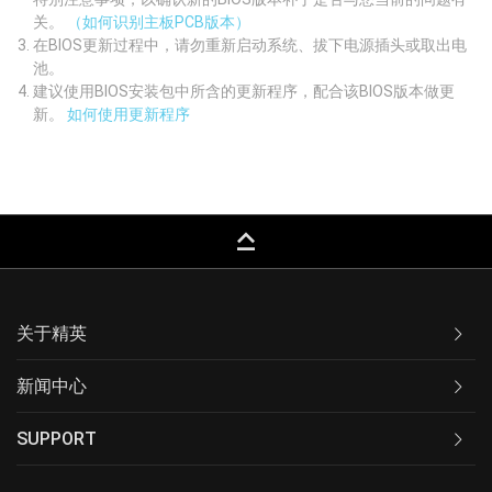
关。
（如何识别主板PCB版本）
在BIOS更新过程中，请勿重新启动系统、拔下电源插头或取出电
池。
建议使用BIOS安装包中所含的更新程序，配合该BIOS版本做更
新。
如何使用更新程序
keyboard_capslock
关于精英
新闻中心
SUPPORT