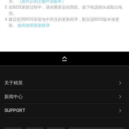
关。
（如何识别主板PCB版本）
在BIOS更新过程中，请勿重新启动系统、拔下电源插头或取出电
池。
建议使用BIOS安装包中所含的更新程序，配合该BIOS版本做更
新。
如何使用更新程序
keyboard_capslock
关于精英
新闻中心
SUPPORT