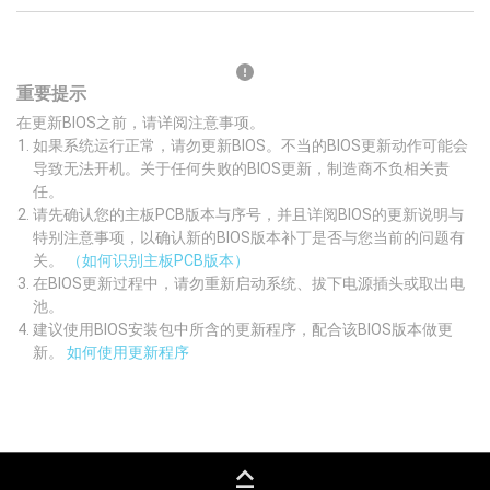
重要提示
在更新BIOS之前，请详阅注意事项。
如果系统运行正常，请勿更新BIOS。不当的BIOS更新动作可能会
导致无法开机。关于任何失败的BIOS更新，制造商不负相关责
任。
请先确认您的主板PCB版本与序号，并且详阅BIOS的更新说明与
特别注意事项，以确认新的BIOS版本补丁是否与您当前的问题有
关。
（如何识别主板PCB版本）
在BIOS更新过程中，请勿重新启动系统、拔下电源插头或取出电
池。
建议使用BIOS安装包中所含的更新程序，配合该BIOS版本做更
新。
如何使用更新程序
keyboard_capslock