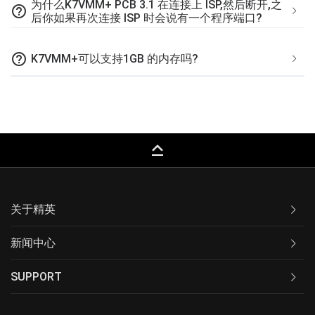
为什么K7VMM+ PCB 3.1 在连接上 ISP,然后断开,之
help_outline
后你如果再次连接 ISP 时会说有一个程序端口?
help_outline
K7VMM+可以支持1GB 的内存吗?
keyboard_capslock
关于精英
新闻中心
SUPPORT