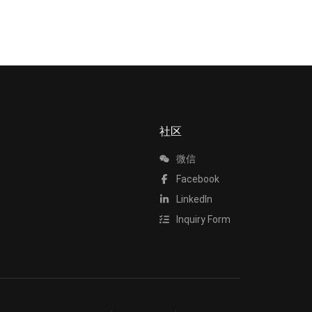
社区
微信
Facebook
LinkedIn
Inquiry Form