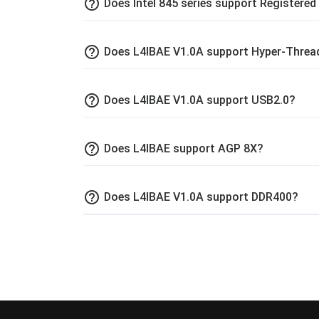
help_outline
Does Intel 845 series support Register
help_outline
Does L4IBAE V1.0A support Hyper-Threa
help_outline
Does L4IBAE V1.0A support USB2.0?
help_outline
Does L4IBAE support AGP 8X?
help_outline
Does L4IBAE V1.0A support DDR400?