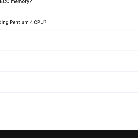
ed ECC memory?
ding Pentium 4 CPU?