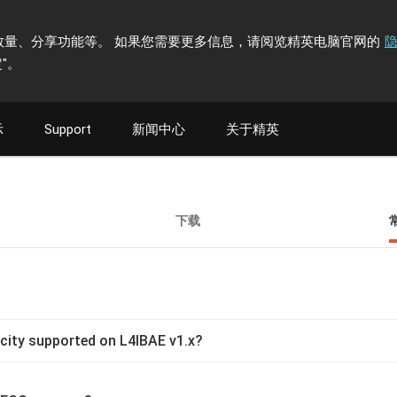
计访问者数量、分享功能等。 如果您需要更多信息，请阅览精英电脑官网的
"
。
示
Support
新闻中心
关于精英
下载
ity supported on L4IBAE v1.x?