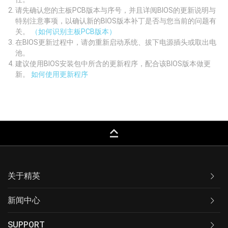
请先确认您的主板PCB版本与序号，并且详阅BIOS的更新说明与
特别注意事项，以确认新的BIOS版本补丁是否与您当前的问题有
关。
（如何识别主板PCB版本）
在BIOS更新过程中，请勿重新启动系统、拔下电源插头或取出电
池。
建议使用BIOS安装包中所含的更新程序，配合该BIOS版本做更
新。
如何使用更新程序
keyboard_capslock
关于精英
新闻中心
SUPPORT