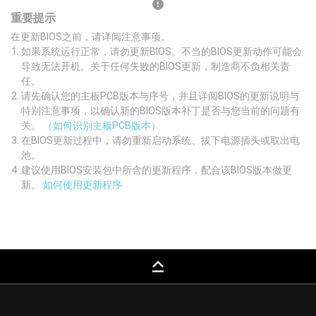
重要提示
在更新BIOS之前，请详阅注意事项。
如果系统运行正常，请勿更新BIOS。不当的BIOS更新动作可能会
导致无法开机。关于任何失败的BIOS更新，制造商不负相关责
任。
请先确认您的主板PCB版本与序号，并且详阅BIOS的更新说明与
特别注意事项，以确认新的BIOS版本补丁是否与您当前的问题有
关。
（如何识别主板PCB版本）
在BIOS更新过程中，请勿重新启动系统、拔下电源插头或取出电
池。
建议使用BIOS安装包中所含的更新程序，配合该BIOS版本做更
新。
如何使用更新程序
keyboard_capslock