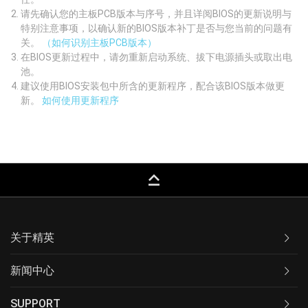
请先确认您的主板PCB版本与序号，并且详阅BIOS的更新说明与
特别注意事项，以确认新的BIOS版本补丁是否与您当前的问题有
关。
（如何识别主板PCB版本）
在BIOS更新过程中，请勿重新启动系统、拔下电源插头或取出电
池。
建议使用BIOS安装包中所含的更新程序，配合该BIOS版本做更
新。
如何使用更新程序
keyboard_capslock
关于精英
新闻中心
SUPPORT