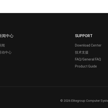
新闻中心
SUPPORT
新闻
Download Center
活动中心
技术支援
FAQ/General FAQ
Product Guide
© 2026 Elitegroup Computer Syste