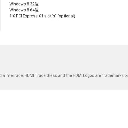
Windows 8 32位
Windows 8 64位
1 X PCI Express X1 slot(s) (optional)
dia Interface, HDMI Trade dress and the HDMI Logos are trademarks o