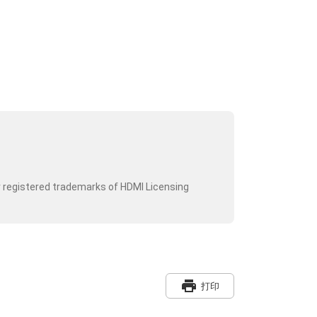
r registered trademarks of HDMI Licensing
print
打印