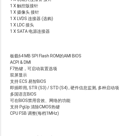
1 X 触控版接针
1 X 摄像头 接针
1 X LVDS 连接器 (选购)
1 X LDC 接头
1 X SATA 电源连接器
板载64 MB SPI Flash ROM的AMI BIOS
ACPI & DMI
F7热键，可启动装置选项
双屏显示
支持 ECS 易智BIOS
即插即用, STR (S3) / STD (S4) , 硬件信息监测, 多种启动项
多国语言BIOS
可在BIOS禁用音效、网络的功能
支持 PgUp 清除CMOS热键
CPU FSB 调整(每档1MHz)