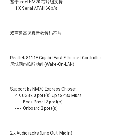
基于 Intel NM70 芯片组支持
1 X Serial ATAIII 6Gb/s
双声道高保真音效解码芯片
Realtek 8111E Gigabit Fast Ethernet Controller
局域网络唤醒功能(Wake-On-LAN)
Support by NM70 Express Chipset
4 X USB2.0 port(s) Up to 480 Mb/s
----
Back Panel 2 port(s)
----
Onboard 2 port(s)
2 x Audio jacks (Line Out, Mic In)