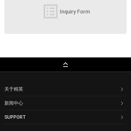
list_alt
Inquiry Form
keyboard_capslock
关于精英
新闻中心
SUPPORT