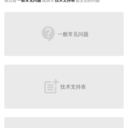
请点选
一般常见问题
或填写
技术支持表
提交您的问题
contact_support
一般常见问题
post_add
技术支持表