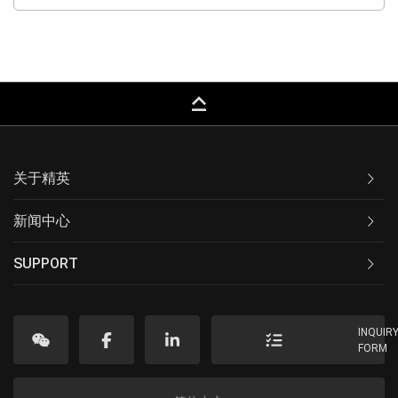
keyboard_capslock
关于精英
新闻中心
SUPPORT
INQUIR
FORM