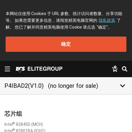
本网站仅使用 Cookies 于 URL 参数、统计访问者数量、分享功能
等。 如果您需要更多信息，请阅览精英电脑官网的
隐私政策
了
解。 您已了解并同意精英电脑使用 Cookie 请点选
"确定"
。
确定
keyboard_arrow_down
P4IBAD2(V1.0)
(no longer for sale)
芯片组
®
Intel
82845D (MCH)
®
Intel
82801BA (ICH2)