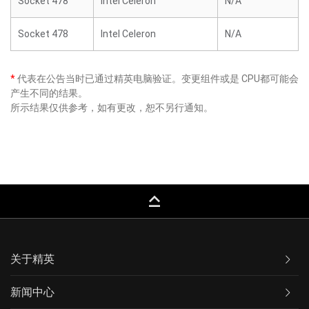
Socket 478
Intel Celeron
N/A
Socket 478
Intel Celeron
N/A
*
代表在公告当时已通过精英电脑验证。变更组件或是 CPU都可能会
产生不同的结果。
所示结果仅供参考，如有更改，恕不另行通知。
keyboard_capslock
关于精英
新闻中心